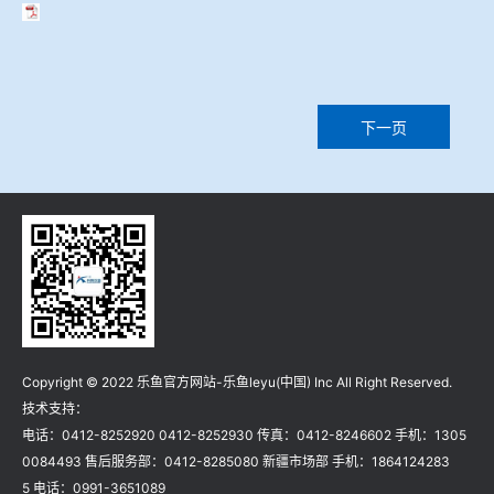
冶金渣、保护渣等高温物性检测设备
企业荣誉
冶金石灰活性度测定仪
联系我们
下一页
矿石、焦炭物理检测及制样设备
工业分析、测硫仪等
Copyright © 2022 乐鱼官方网站-乐鱼leyu(中国) Inc All Right Reserved.
技术支持：
电话：0412-8252920 0412-8252930 传真：0412-8246602 手机：1305
0084493 售后服务部：0412-8285080 新疆市场部 手机：1864124283
5 电话：0991-3651089