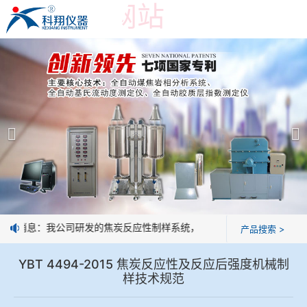
乐鱼官方网站
乐鱼官方网站-乐鱼leyu(中国)
产品展示
＞
公司简介
焦炭高温性能检测系统
乐鱼官方网站
焦化行业检测及优化配煤设备
企业业绩
球团矿/烧结矿/块矿高温冶金性能检测系统
技术交流
好消息：我公司研发的焦炭反应性制样系统，全部制样过程机械化操作
产品搜索 >
烧结/球团优化配矿研究设备
视频观赏
YBT 4494-2015 焦炭反应性及反应后强度机械制
样技术规范
高炉配吹煤检测设备
标准下载