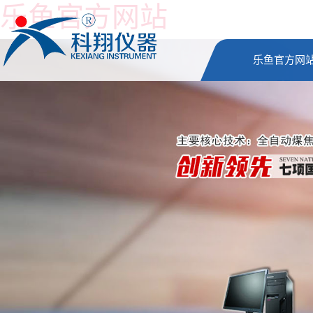
乐鱼官方网站
乐鱼官方网站-