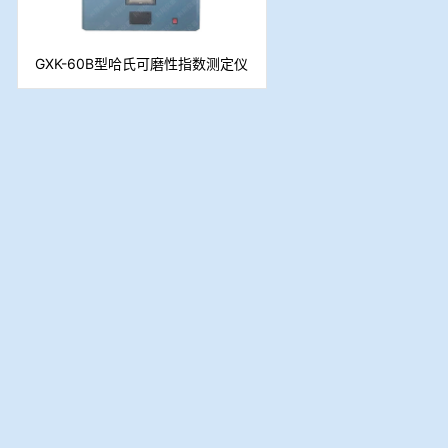
GXK-60B型哈氏可磨性指数测定仪