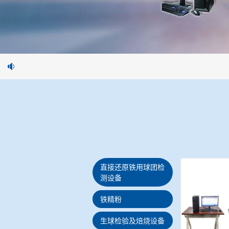
直接还原铁用球团检
测设备
铁精粉
生球检验及焙烧设备