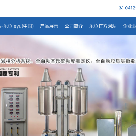
0412
乐鱼leyu(中国)
产品展示
公司简介
乐鱼官方网站
企业