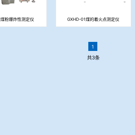
05煤粉爆炸性测定仪
GXHD-01煤的着火点测定仪
1
共3条