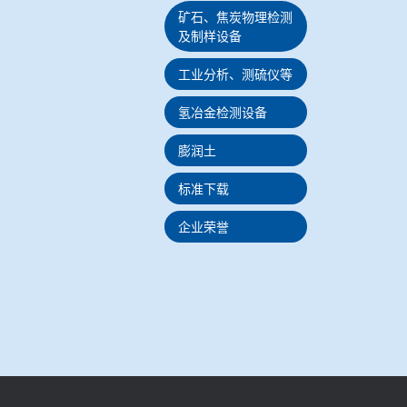
矿石、焦炭物理检测
及制样设备
工业分析、测硫仪等
氢冶金检测设备
膨润土
标准下载
企业荣誉