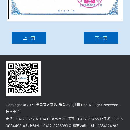
上一页
下一页
Copyright © 2022 乐鱼官方网站-乐鱼leyu(中国) Inc All Right Reserved.
技术支持：
电话：0412-8252920 0412-8252930 传真：0412-8246602 手机：1305
0084493 售后服务部：0412-8285080 新疆市场部 手机：1864124283