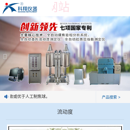
乐鱼官方网站
乐鱼官方网站-乐鱼leyu(中国)
产品展示
＞
公司简介
焦炭高温性能检测系统
乐鱼官方网站
焦化行业检测及优化配煤设备
企业业绩
球团矿/烧结矿/块矿高温冶金性能检测系统
技术交流
法一致或优于人工制焦球。
产品搜索 >
烧结/球团优化配矿研究设备
视频观赏
流动度
高炉配吹煤检测设备
标准下载