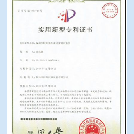
冶金渣、保护渣等高温物性检测设备
企业荣誉
冶金石灰活性度测定仪
联系我们
矿石、焦炭物理检测及制样设备
工业分析、测硫仪等