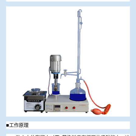
冶金渣、保护渣等高温物性检测设备
企业荣誉
冶金石灰活性度测定仪
联系我们
矿石、焦炭物理检测及制样设备
工业分析、测硫仪等
■工作
原理