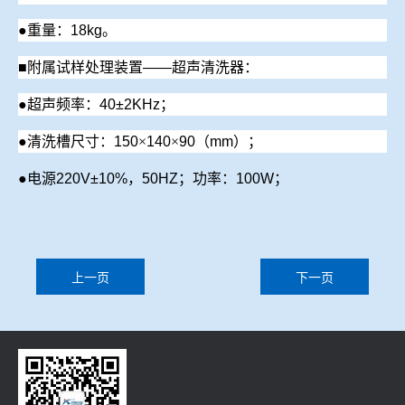
●
重量：
18
kg
。
■
附属试样处理装置
——
超声清洗器：
●
超声频率：
40±2KHz
；
●清洗槽尺寸：
150
×
140
×
90
（
mm
）；
●
电源
220V±10%
，
50HZ
；
功率：
100W
；
上一页
下一页