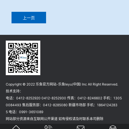
上一页
Copyright © 2022 乐鱼官方网站-乐鱼leyu(中国) Inc All Right Reserved.
技术支持：
电话：0412-8252920 0412-8252930 传真：0412-8246602 手机：1305
0084493 售后服务部：0412-8285080 新疆市场部 手机：1864124283
5 电话：0991-3651089
网站部分资源来自互联网公开渠道 如有侵权请及时联系本司删除