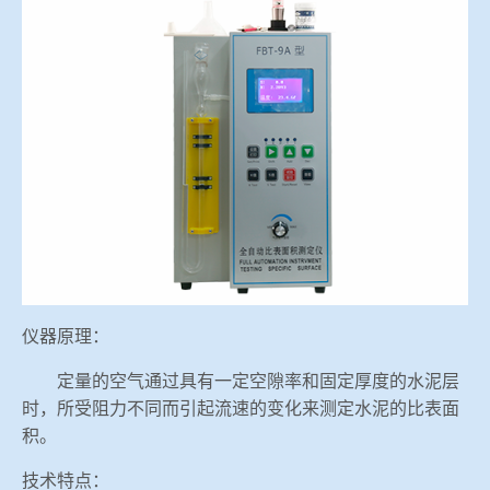
冶金渣、保护渣等高温物性检测设备
企业荣誉
冶金石灰活性度测定仪
联系我们
矿石、焦炭物理检测及制样设备
工业分析、测硫仪等
仪器原理：
定量的空气通过具有一定空隙率和固定厚度的水泥层
时，所受阻力不同而引起流速的变化来测定水泥的比表面
积。
技术特点：