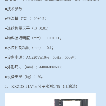
■技术参数：
●恒温槽（℃）：20±0.5；
●连续称量天平（g）:0.01；
●物料装填精度（
mm
）：
100±
0
.
1
；
●水位控制精度（m
m
）：
0.1；
●设备电源：AC220V±10%，50Hz，
500W；
●外形尺寸（mm）：440×600×600;
●设备重量（kg）：30。
2、
KXZDS-21A
*大分子水测定仪（压滤法）