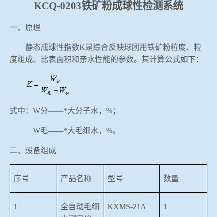
KCQ-0203铁矿粉成球性检测系统
冶金渣、保护渣等高温物性检测设备
企业荣誉
一、原理
冶金石灰活性度测定仪
联系我们
静态成球性指数
K是综合反映球团用铁矿粉粒度、粒
度组成、比表面积和亲水性能的参数。其计算公式如下：
矿石、焦炭物理检测及制样设备
工业分析、测硫仪等
式中：
W分——*大分子水，%；
W毛——*大毛细水，%。
二、设备组成
序号
产品名称
型号
数量
1
全自动毛细
KXMS-21A
1