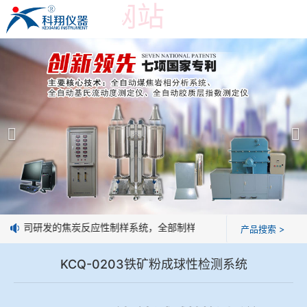
乐鱼官方网站
乐鱼官方网站-乐鱼leyu(中国)
产品展示
＞
公司简介
焦炭高温性能检测系统
乐鱼官方网站
焦化行业检测及优化配煤设备
企业业绩
球团矿/烧结矿/块矿高温冶金性能检测系统
技术交流
我公司研发的焦炭反应性制样系统，全部制样过程机械化操作，没有人为
产品搜索 >
烧结/球团优化配矿研究设备
视频观赏
KCQ-0203铁矿粉成球性检测系统
高炉配吹煤检测设备
标准下载