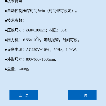
■技术特点
●自动控制压榨时间5min（时间也可设定）。
■技术参数：
●压模尺寸：φ60×100mm
；
材质：
304;
6
●压力机： 6.55×10
P，定时报警，时间可设。
●设备电源：A
C220V
±10%
，
50H
z，
1.
0
kW。
●外形尺寸：800×600×1500mm;
●重量：240kg。
上一页
下一页