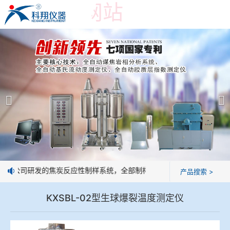
乐鱼官方网站
乐鱼官方网站-乐鱼leyu(中国)
产品展示
＞
公司简介
焦炭高温性能检测系统
乐鱼官方网站
焦化行业检测及优化配煤设备
企业业绩
球团矿/烧结矿/块矿高温冶金性能检测系统
技术交流
：我公司研发的焦炭反应性制样系统，全部制样过程机械化操作，没有人
产品搜索 >
烧结/球团优化配矿研究设备
视频观赏
KXSBL-02型生球爆裂温度测定仪
高炉配吹煤检测设备
标准下载