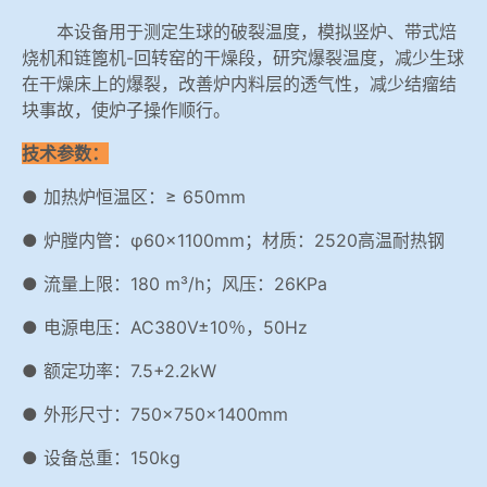
本设备用于测定生球的破裂温度，模拟竖炉、带式焙
烧机和链篦机-回转窑的干燥段，研究爆裂温度，减少生球
在干燥床上的爆裂，改善炉内料层的透气性，减少结瘤结
块事故，使炉子操作顺行。
技术参数：
● 加热炉恒温区：≥ 650mm
● 炉膛内管：φ60×1100mm；材质：2520高温耐热钢
● 流量上限：180 m³/h；风压：26KPa
● 电源电压：AC380V±10％，50Hz
● 额定功率：7.5+2.2kW
● 外形尺寸：750×750×1400mm
● 设备总重：150kg