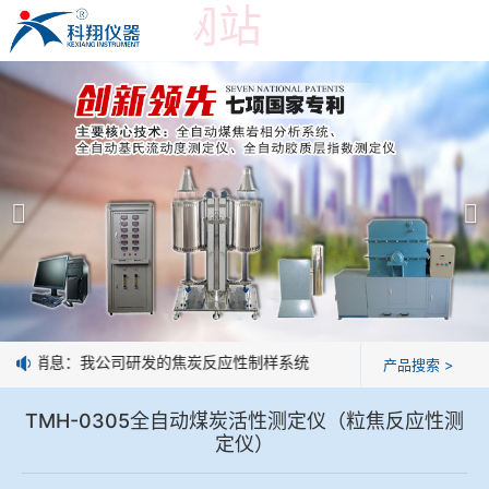
乐鱼官方网站
乐鱼官方网站-乐鱼leyu(中国)
产品展示
＞
公司简介
焦炭高温性能检测系统
乐鱼官方网站
焦化行业检测及优化配煤设备
企业业绩
球团矿/烧结矿/块矿高温冶金性能检测系统
技术交流
好消息：我公司研发的焦炭反应性制样系统，全部制样过程机械化操作
产品搜索 >
烧结/球团优化配矿研究设备
视频观赏
TMH-0305全自动煤炭活性测定仪（粒焦反应性测
定仪）
高炉配吹煤检测设备
标准下载