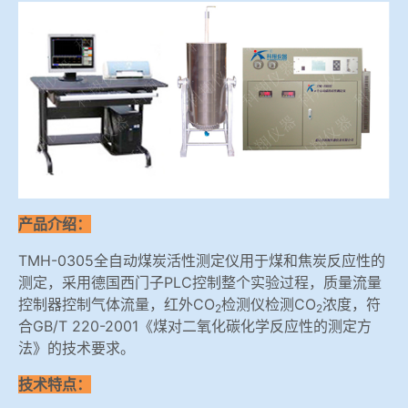
冶金渣、保护渣等高温物性检测设备
企业荣誉
冶金石灰活性度测定仪
联系我们
矿石、焦炭物理检测及制样设备
工业分析、测硫仪等
产品介绍：
TMH-0305全自动煤炭活性测定仪用于煤和焦炭反应性的
测定，采用德国西门子PLC控制整个实验过程，质量流量
控制器控制气体流量，红外CO
检测仪检测CO
浓度，符
2
2
合GB/T 220-2001《煤对二氧化碳化学反应性的测定方
法》的技术要求。
技术特点：